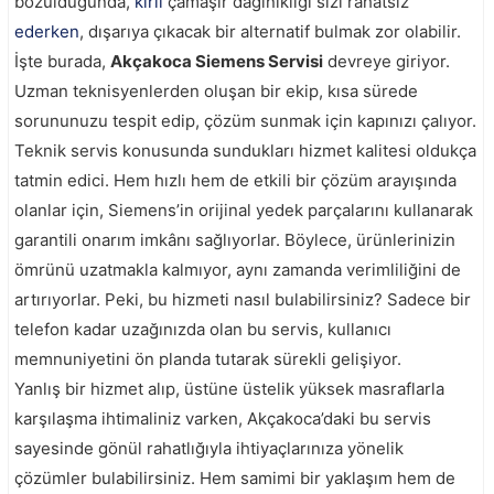
bozulduğunda,
kirli
çamaşır dağınıklığı sizi rahatsız
ederken
, dışarıya çıkacak bir alternatif bulmak zor olabilir.
İşte burada,
Akçakoca Siemens Servisi
devreye giriyor.
Uzman teknisyenlerden oluşan bir ekip, kısa sürede
sorununuzu tespit edip, çözüm sunmak için kapınızı çalıyor.
Teknik servis konusunda sundukları hizmet kalitesi oldukça
tatmin edici. Hem hızlı hem de etkili bir çözüm arayışında
olanlar için, Siemens’in orijinal yedek parçalarını kullanarak
garantili onarım imkânı sağlıyorlar. Böylece, ürünlerinizin
ömrünü uzatmakla kalmıyor, aynı zamanda verimliliğini de
artırıyorlar. Peki, bu hizmeti nasıl bulabilirsiniz? Sadece bir
telefon kadar uzağınızda olan bu servis, kullanıcı
memnuniyetini ön planda tutarak sürekli gelişiyor.
Yanlış bir hizmet alıp, üstüne üstelik yüksek masraflarla
karşılaşma ihtimaliniz varken, Akçakoca’daki bu servis
sayesinde gönül rahatlığıyla ihtiyaçlarınıza yönelik
çözümler bulabilirsiniz. Hem samimi bir yaklaşım hem de