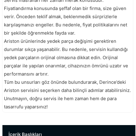
Servis masrafları her zaman merak konusudur.
Fiyatlandırma konusunda şeffaf olan bir firma, size güven
verir. Önceden teklif almak, beklenmedik sürprizlerle
karşılaşmanızı engeller. Bu nedenle, fiyat politikalarını net
bir şekilde öğrenmekte fayda var.
Ariston ürünlerinde yedek parça değişimi gerektiren
durumlar sıkça yaşanabilir. Bu nedenle, servisin kullandığı
yedek parçaların orijinal olmasına dikkat edin. Orijinal
parçalar ile yapılan onarımlar, cihazınızın ömrünü uzatır ve
performansını artırır.
Tüm bu unsurları göz önünde bulundurarak, Derince’deki
Ariston servisini seçerken daha bilinçli adımlar atabilirsiniz.
Unutmayın, doğru servis ile hem zaman hem de para
tasarrufu yaparsınız!
İzmit Ariston Servisi
Körfez Ariston Servisi
İçerik Başlıkları