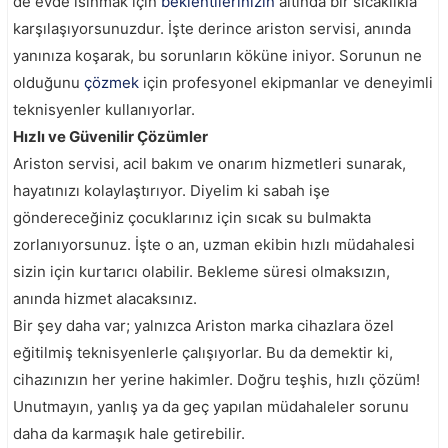
de evde ısınmak için
beklentilerinizin
altında bir sıcaklıkla
karşılaşıyorsunuzdur. İşte derince ariston servisi, anında
yanınıza koşarak, bu sorunların köküne iniyor. Sorunun ne
olduğunu
çözmek
için profesyonel ekipmanlar ve deneyimli
teknisyenler kullanıyorlar.
Hızlı ve Güvenilir Çözümler
Ariston servisi, acil bakım ve onarım hizmetleri sunarak,
hayatınızı kolaylaştırıyor. Diyelim ki sabah işe
göndereceğiniz çocuklarınız için sıcak su bulmakta
zorlanıyorsunuz. İşte o an, uzman ekibin hızlı müdahalesi
sizin için kurtarıcı olabilir. Bekleme süresi olmaksızın,
anında hizmet alacaksınız.
Bir şey daha var; yalnızca Ariston marka cihazlara özel
eğitilmiş teknisyenlerle çalışıyorlar. Bu da demektir ki,
cihazınızın her yerine hakimler. Doğru teşhis, hızlı çözüm!
Unutmayın, yanlış ya da geç yapılan müdahaleler sorunu
daha da karmaşık hale getirebilir.