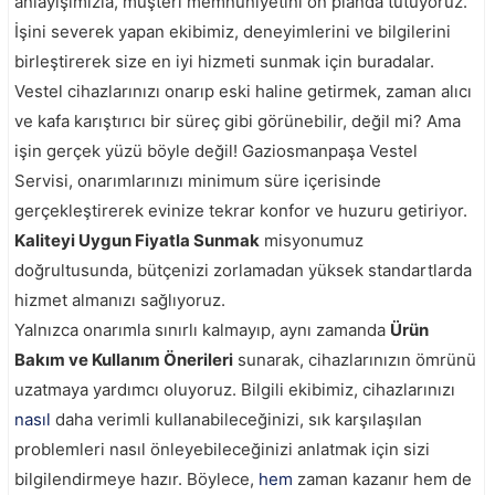
anlayışımızla, müşteri memnuniyetini ön planda tutuyoruz.
İşini severek yapan ekibimiz, deneyimlerini ve bilgilerini
birleştirerek size en iyi hizmeti sunmak için buradalar.
Vestel cihazlarınızı onarıp eski haline getirmek, zaman alıcı
ve kafa karıştırıcı bir süreç gibi görünebilir, değil mi? Ama
işin gerçek yüzü böyle değil! Gaziosmanpaşa Vestel
Servisi, onarımlarınızı minimum süre içerisinde
gerçekleştirerek evinize tekrar konfor ve huzuru getiriyor.
Kaliteyi Uygun Fiyatla Sunmak
misyonumuz
doğrultusunda, bütçenizi zorlamadan yüksek standartlarda
hizmet almanızı sağlıyoruz.
Yalnızca onarımla sınırlı kalmayıp, aynı zamanda
Ürün
Bakım ve Kullanım Önerileri
sunarak, cihazlarınızın ömrünü
uzatmaya yardımcı oluyoruz. Bilgili ekibimiz, cihazlarınızı
nasıl
daha verimli kullanabileceğinizi, sık karşılaşılan
problemleri nasıl önleyebileceğinizi anlatmak için sizi
bilgilendirmeye hazır. Böylece,
hem
zaman kazanır hem de