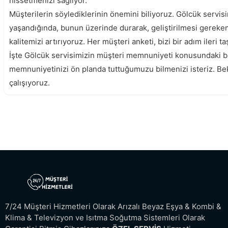
hissetmenizi sağlıyor.
Müşterilerin söylediklerinin önemini biliyoruz. Gölcük servisi
yaşandığında, bunun üzerinde durarak, geliştirilmesi gereken
kalitemizi artırıyoruz. Her müşteri anketi, bizi bir adım ileri
İşte Gölcük servisimizin müşteri memnuniyeti konusundaki ba
memnuniyetinizi ön planda tuttuğumuzu bilmenizi isteriz. Bek
çalışıyoruz.
Gebze Beko Servisi
7/24 Müşteri Hizmetleri Olarak Arızalı Beyaz Eşya & Kombi &
Klima & Televizyon ve Isıtma Soğutma Sistemleri Olarak