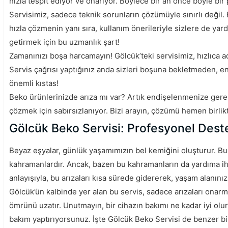
hızla tespit ediyor ve onarıyor. Böylece bir an önce böyle b
Servisimiz, sadece teknik sorunların çözümüyle sınırlı değil. 
hızla çözmenin yanı sıra, kullanım önerileriyle sizlere de yar
getirmek için bu uzmanlık şart!
Zamanınızı boşa harcamayın! Gölcük’teki servisimiz, hızlıca 
Servis çağrısı yaptığınız anda sizleri boşuna bekletmeden, e
önemli kıstas!
Beko ürünlerinizde arıza mı var? Artık endişelenmenize gerek 
çözmek için sabırsızlanıyor. Bizi arayın, çözümü hemen birlik
Gölcük Beko Servisi: Profesyonel Deste
Beyaz eşyalar, günlük yaşamımızın bel kemiğini oluşturur. Buz
kahramanlardır. Ancak, bazen bu kahramanların da yardıma ihti
anlayışıyla, bu arızaları kısa sürede gidererek, yaşam alanınız
Gölcük’ün kalbinde yer alan bu servis, sadece arızaları onar
ömrünü uzatır. Unutmayın, bir cihazın bakımı ne kadar iyi olu
bakım yaptırıyorsunuz. İşte Gölcük Beko Servisi de benzer bir ma