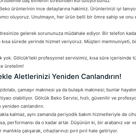
ir problemle baş etmenin stresinden kurtuluyorsunuz.
Beko ürünlerinin ince detaylarına hakimiz. Ürünlerinizi iyi tanıyo
dımcı oluyoruz. Unutmayın, her ürün belli bir ömre sahip ve onu e
adresinize gelerek sorununuza müdahale ediyor. Bir telefon kada
n kısa sürede yerinde hizmet veriyoruz. Müşteri memnuniyeti, bi
yok. Gölcük’teki profesyonel servisimiz, kısa süre içerisinde t
te üretelim!
kle Aletlerinizi Yeniden Canlandırın!
dolabı, çamaşır makinesi ya da bulaşık makinesi; bunlar hayatım
yacı olabiliyor. Gölcük Beko Servisi, hızlı, güvenilir ve profes
ı yeniden canlandırır.
makla kalmaz, aynı zamanda periyodik bakım hizmetleriyle de ciha
rsa, performansı da o kadar artar. Düşünün ki, bir arabanız var v
ntıkla çalışarak, cihazlarınızı pırıl pırıl hale getiriyor.