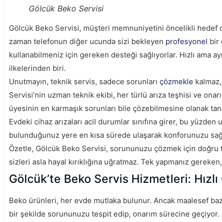
Gölcük Beko Servisi
Gölcük Beko Servisi, müşteri memnuniyetini öncelikli hedef ola
zaman telefonun diğer ucunda sizi bekleyen
profesyonel
bir
kullanabilmeniz için gereken desteği sağlıyorlar. Hızlı ama 
ilkelerinden biri.
Unutmayın, teknik servis, sadece sorunları
çözmekle
kalmaz,
Servisi’nin uzman teknik ekibi, her türlü arıza teşhisi ve onarı
üyesinin en karmaşık sorunları bile çözebilmesine olanak tanı
Evdeki cihaz arızaları acil durumlar sınıfına girer, bu yüzden
bulunduğunuz yere en kısa sürede ulaşarak konforunuzu sağlıy
Özetle, Gölcük Beko Servisi, sorununuzu çözmek için doğru t
sizleri asla hayal kırıklığına uğratmaz. Tek yapmanız gereken,
Gölcük’te Beko Servis Hizmetleri: Hızl
Beko ürünleri, her evde mutlaka bulunur. Ancak maalesef bazen
bir şekilde sorununuzu tespit edip, onarım sürecine geçiyor.