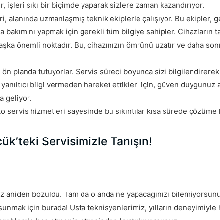
, işleri sıkı bir biçimde yaparak sizlere zaman kazandırıyor.
leri, alanında uzmanlaşmış teknik ekiplerle çalışıyor. Bu ekipler, 
a bakımını yapmak için gerekli tüm bilgiye sahipler. Cihazların 
 başka önemli noktadır. Bu, cihazınızın ömrünü uzatır ve daha son
n planda tutuyorlar. Servis süreci boyunca sizi bilgilendirerek
 yanıltıcı bilgi vermeden hareket ettikleri için, güven duygunuz 
 geliyor.
Beko servis hizmetleri sayesinde bu sıkıntılar kısa sürede çözüme
k’teki Servisimizle Tanışın!
iz aniden bozuldu. Tam da o anda ne yapacağınızı bilemiyorsunu
 sunmak için burada! Usta teknisyenlerimiz, yılların deneyimiyle 