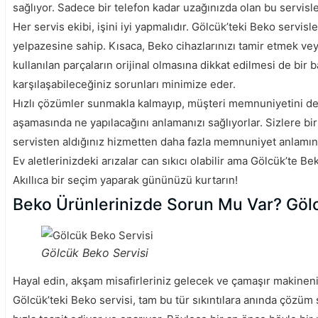
sağlıyor. Sadece bir telefon kadar uzağınızda olan bu servisler
Her servis ekibi, işini iyi yapmalıdır. Gölcük’teki Beko servis
yelpazesine sahip. Kısaca, Beko cihazlarınızı tamir etmek vey
kullanılan parçaların orijinal olmasına dikkat edilmesi de bir
karşılaşabileceğiniz sorunları minimize eder.
Hızlı çözümler sunmakla kalmayıp, müşteri memnuniyetini de ö
aşamasında ne yapılacağını anlamanızı sağlıyorlar. Sizlere bir
servisten aldığınız hizmetten daha fazla memnuniyet anlamına
Ev aletlerinizdeki arızalar can sıkıcı olabilir ama Gölcük’te 
Akıllıca bir seçim yaparak gününüzü kurtarın!
Beko Ürünlerinizde Sorun Mu Var? Gölcü
Gölcük Beko Servisi
Hayal edin, akşam misafirleriniz gelecek ve çamaşır makinen
Gölcük’teki Beko servisi, tam bu tür sıkıntılara anında çözüm