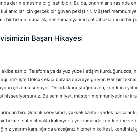
da derinlemesine bilgi sahibidir. Bu da, onarımlar sırasında en 
 kullanıcılar için gerçek bir güven pekiştirir. Müşteri memnuniye
mlı bir hizmet sunarak, her zaman yanınızda! Cihazlarınızın bir p
isimizin Başarı Hikayesi
bir ekibe sahip. Telefonla ya da yüz yüze iletişim kurduğunuzda,
değil mi? İşte Gölcük ekibi burada devreye giriyor. Her bir tekni
 uygun çözümü sunuyor. Onlarla konuştuğunuzda, kendinizi yaln
ibi hissediyorsunuz. Bu samimiyet, müşteri memnuniyetini artır
ından biri. Gölcük servisimiz, yüksek kaliteli yedek parçalar ku
ir hizmet satın almakla kalmıyor; aynı zamanda kendilerine veri
ınız yatırım karşılığında alacağınız hizmetin kalitesi, kendiniz