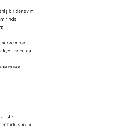
geniş bir deneyim
tamirinde
ra
, sürecin her
artıyor ve bu da
 kavuşuyor.
z. İşte
her türlü sorunu