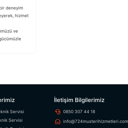
 bir deneyim
leyerek, hizmet
ğümüzü ve
r gücümüzle
Karamürsel Beko Servisi
erimiz
İletişim Bilgilerimiz
eknik Servisi
0850 307 44 18
knik Servisi
info@724musterihizmetleri.com