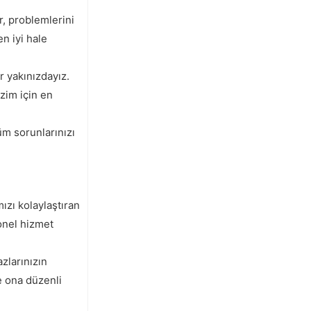
r, problemlerini
n iyi hale
r yakınızdayız.
zim için en
üm sorunlarınızı
ızı kolaylaştıran
yonel hizmet
zlarınızın
e ona düzenli