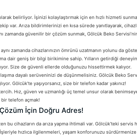
rak belirliyor. İşinizi kolaylaştırmak için en hızlı hizmeti sunm
 ekip var. Arıza bildirimlerinizi en kısa sürede yanıtlayarak, cihazl
aynı zamanda güvenilir bir çözüm sunmak, Gölcük Beko Servisi’ni
 aynı zamanda cihazlarınızın ömrünü uzatmanın yolunu da göste
ma dair geniş bir bilgi birikimine sahip. Yılların getirdiği deneyim
yor. Size de güvenli ellerde olduğunuzu hissettirmek kalıyor.
 ulaşıma dayalı serüveninizi de düşünmelisiniz. Gölcük Beko Serv
or. Gölcük’te yaşıyorsanız, size bir telefon kadar yakınız!
ercih. Hız, güven ve uzmanlığı üç temel unsur olarak benimsey
 bir telefon açmak!
ı Çözüm İçin Doğru Adres!
 bu cihazların da arıza yapma ihtimali var. Gölcük’teki servis hi
 İşleriyle hızlıca ilgilenmeleri, yaşam konforunuzu sürdürmenize