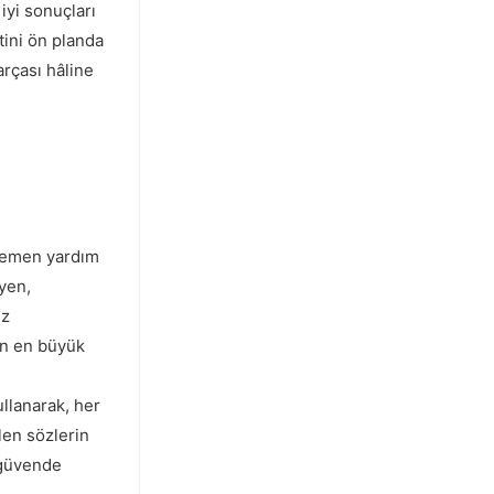
iyi sonuçları
tini ön planda
arçası hâline
 hemen yardım
syen,
ız
an en büyük
llanarak, her
len sözlerin
i güvende