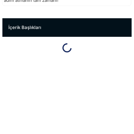
adım atmanın tam zamanı!
Derince Siemens Servisi
Gebze Siemens Servisi
İçerik Başlıkları