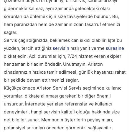
çözmekte büyük rol oynar. İyi bir servis, sadece arızayı
gidermekle kalmaz; aynı zamanda gelecekteki olası
sorunları da önlemek için size tavsiyelerde bulunur. Bu,
hem paranızdan hem de zamanınızdan tasarruf etmenizi
sağlar.
Servis çağırdığınızda, beklemek can sıkıcı olabilir. İşte bu
yüzden, tercih ettiğiniz
servisin
hızlı yanıt verme
süresine
dikkat edin. Acil durumlar için, 7/24 hizmet veren ekipler
her zaman bir adım öndedir. Unutmayın, Ariston
cihazlarınızın hızlıca tamir edilmesi, günlük hayatınızı rahat
bir şekilde devam ettirmenizi sağlar.
Küçükçekmece Ariston Servisi Servis seçiminde kullanıcı
yorumları dikkate alınması gereken bir diğer önemli
unsurdur. İnternette yer alan referanslar ve kullanıcı
deneyimleri, hangi servisin kaliteli olduğu hakkında size
net bilgiler sunar. Memnun müşterilerin paylaşımları,
potansiyel sorunları önceden görmenizi sağlayabilir.