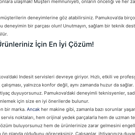
onlara ulaşmak! Müşteri memnuniyeti, onların önceliği ve her z
müşterilerin deneyimlerine göz atabilirsiniz. Pamukova’da birçok
 deneyimin bir parçası olun! Unutmayın, sağlam bir teknik dest
lür.
rünleriniz İçin En İyi Çözüm!
ova’daki Indesit servisleri devreye giriyor. Hızlı, etkili ve profe
çalışması, yalnızca konfor değil, aynı zamanda huzur da sağlar.
tiyaç duyuyorsunuz. Pamukova’daki deneyimli teknisyenler, sad
lemek için size en iyi önerilerde bulunur.
en bir marka.
Ancak
her makine gibi, zamanla bazı sorunlar yaşana
u servis noktaları, hem orijinal yedek parçalarla hem de uzman t
r çözüm buluyorsunuz hem de ürünlerinize zarar gelmesini engel
ön planda olduğunu göreceksiniz. Çalışanlar, ihtiyacınıza duyarl