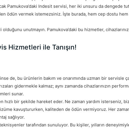
 Ancak Pamukova’daki Indesit servisi, her iki unsuru da dengede tu
den ödün vermek istemezsiniz. İşte burada, hem cep dostu hem d
li olduğunu unutmayın. Pamukova’daki bu hizmetler, cihazlarınıza
s Hizmetleri ile Tanışın!
bilinse de, bu ürünlerin bakım ve onarımında uzman bir servisle 
aları gidermekle kalmaz; aynı zamanda cihazlarınızın performan
mleri sunar.
n hızlı bir şekilde hareket eder. Ne zaman yardım isterseniz, biz
 çözüme kavuştururken, kaliteden de ödün vermiyoruz. Her zama
taj sağlıyor.
eknisyenler tarafından sunuluyor. Bu kişiler, yılların deneyimiyl