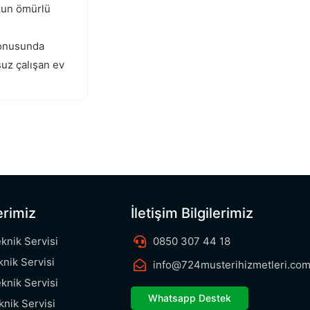
uzun ömürlü
 konusunda
suz çalışan ev
Kocaali İndesit Servisi
erimiz
İletişim Bilgilerimiz
eknik Servisi
0850 307 44 18
knik Servisi
info@724musterihizmetleri.com
knik Servisi
Whatsapp Destek
knik Servisi