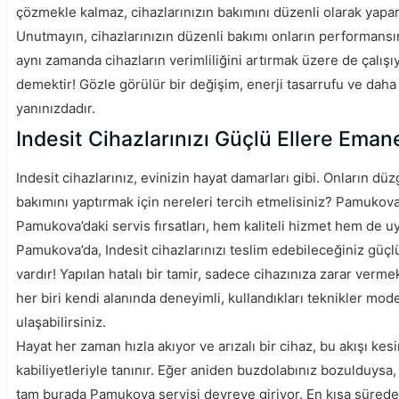
çözmekle kalmaz, cihazlarınızın bakımını düzenli olarak yapar
Unutmayın, cihazlarınızın düzenli bakımı onların performansını
aynı zamanda cihazların verimliliğini artırmak üzere de çalışı
demektir! Gözle görülür bir değişim, enerji tasarrufu ve daha
yanınızdadır.
Indesit Cihazlarınızı Güçlü Ellere Eman
Indesit cihazlarınız, evinizin hayat damarları gibi. Onların dü
bakımını yaptırmak için nereleri tercih etmelisiniz? Pamukova,
Pamukova’daki servis fırsatları, hem kaliteli hizmet hem de uy
Pamukova’da, Indesit cihazlarınızı teslim edebileceğiniz güç
vardır! Yapılan hatalı bir tamir, sadece cihazınıza zarar ver
her biri kendi alanında deneyimli, kullandıkları teknikler mode
ulaşabilirsiniz.
Hayat her zaman hızla akıyor ve arızalı bir cihaz, bu akışı kes
kabiliyetleriyle tanınır. Eğer aniden buzdolabınız bozulduys
tam burada Pamukova servisi devreye giriyor. En kısa sürede c