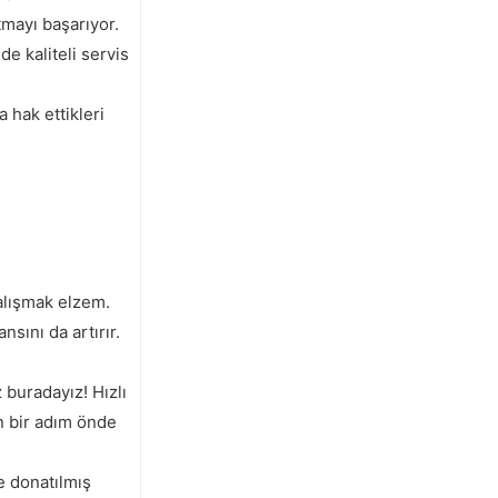
tmayı başarıyor.
e kaliteli servis
 hak ettikleri
çalışmak elzem.
sını da artırır.
 buradayız! Hızlı
n bir adım önde
e donatılmış