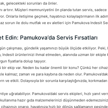
ak, gelecekteki sorunları da önler.
 artırır. Müşteri memnuniyetini ön planda tutan servis, sadece a
yor. Onlarla iletişime geçmek, hayatınızı kolaylaştırmanın ilk adı
 az sorun ile dolu mutfak ve ev aletleri için Pamukova Indesit S
et Edin: Pamukova’da Servis Fırsatları
zgün çalışması, gündelik yaşamınızı büyük ölçüde etkiliyor. Peki, 
 Indesit ürünlerinizi ihmal etmeden, alanında uzman bir ekiple k
gun fiyatlarla dolup taşıyor.
lü bir ekip var. Neden bu kadar önemli bir konu? Çünkü her ciha
mekle kalmaz; zaman ve para kaybına da neden olur. Pamukova’daki
rn ve etkili. Dolayısıyla bir sorunla karşılaştığınızda, korkmadan
intiye uğratabiliyor. Pamukova’daki servis ekipleri, hızlı yanıt ve
a, kullanıma hazır gıda malzemelerinizi düşünmeden edemezsiniz,
ihazınızı onarıp, hayatınıza hızlı bir dönüş sağlamanın peşindel