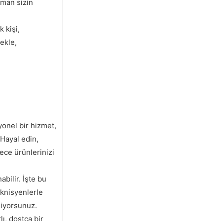
aman sizin
 kişi,
ekle,
syonel bir hizmet,
 Hayal edin,
ece ürünlerinizi
bilir. İşte bu
eknisyenlerle
liyorsunuz.
ı, dostça bir