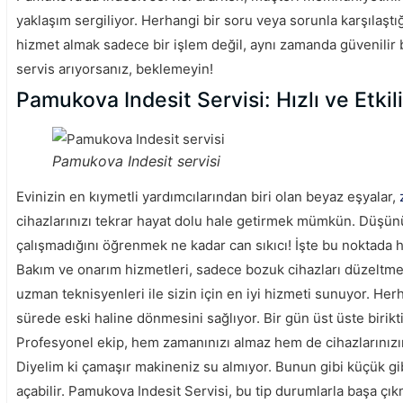
yaklaşım sergiliyor. Herhangi bir soru veya sorunla karşılaşt
hizmet almak sadece bir işlem değil, aynı zamanda güvenilir bi
servis arıyorsanız, beklemeyin!
Pamukova Indesit Servisi: Hızlı ve Etkili
Pamukova Indesit servisi
Evinizin en kıymetli yardımcılarından biri olan beyaz eşyalar,
cihazlarınızı tekrar hayat dolu hale getirmek mümkün. Düşü
çalışmadığını öğrenmek ne kadar can sıkıcı! İşte bu noktada hı
Bakım ve onarım hizmetleri, sadece bozuk cihazları düzeltme
uzman teknisyenleri ile sizin için en iyi hizmeti sunuyor. Her
sürede eski haline dönmesini sağlıyor. Bir gün üst üste birikt
Profesyonel ekip, hem zamanınızı almaz hem de cihazlarınızın 
Diyelim ki çamaşır makineniz su almıyor. Bunun gibi küçük 
açabilir. Pamukova Indesit Servisi, bu tip durumlarla başa çı