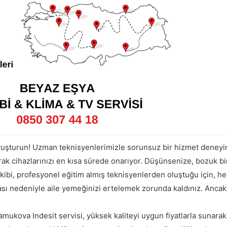
avuşturun! Uzman teknisyenlerimizle sorunsuz bir hizmet deneyi
parak cihazlarınızı en kısa sürede onarıyor. Düşünsenize, bozuk b
kibi, profesyonel eğitim almış teknisyenlerden oluştuğu için, he
ması nedeniyle aile yemeğinizi ertelemek zorunda kaldınız. Anca
amukova Indesit servisi, yüksek kaliteyi uygun fiyatlarla sunarak