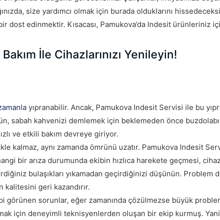
ığınızda, size yardımcı olmak için burada olduklarını hissedeceks
r dost edinmektir. Kısacası, Pamukova’da Indesit ürünleriniz içi
 Bakım İle Cihazlarınızı Yenileyin!
zamanla
yıpranabilir. Ancak, Pamukova Indesit Servisi ile bu yıp
nün, sabah kahvenizi demlemek için beklemeden önce buzdolabı
zlı ve etkili bakım devreye giriyor.
kle kalmaz, aynı zamanda ömrünü uzatır. Pamukova Indesit Servi
hangi bir arıza durumunda ekibin hızlıca harekete geçmesi, cihaz
irdiğiniz bulaşıkları yıkamadan geçirdiğinizi düşünün. Problem d
kalitesini geri kazandırır.
gibi görünen sorunlar, eğer zamanında çözülmezse büyük proble
kmak için deneyimli teknisyenlerden oluşan bir ekip kurmuş. Yan