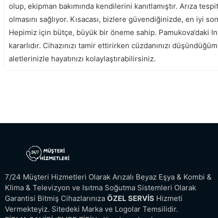
olup, ekipman bakımında kendilerini kanıtlamıştır. Arıza tesp
olmasını sağlıyor. Kısacası, bizlere güvendiğinizde, en iyi s
Hepimiz için bütçe, büyük bir öneme sahip. Pamukova’daki Ind
kararlıdır. Cihazınızı tamir ettirirken cüzdanınızı düşündüğ
aletlerinizle hayatınızı kolaylaştırabilirsiniz.
Hendek İndesit Servisi
7/24 Müşteri Hizmetleri Olarak Arızalı Beyaz Eşya & Kombi &
Klima & Televizyon ve Isıtma Soğutma Sistemleri Olarak
Garantisi Bitmiş Cihazlarınıza
ÖZEL SERVİS
Hizmeti
Vermekteyiz. Sitedeki Marka ve Logolar Temsilidir.