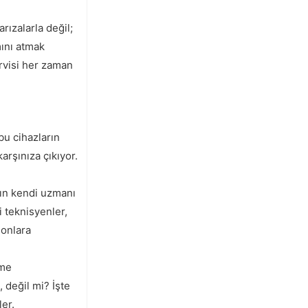
rızalarla değil;
mını atmak
ervisi her zaman
bu cihazların
arşınıza çıkıyor.
zın kendi uzmanı
 teknisyenler,
 onlara
rme
 değil mi? İşte
er.