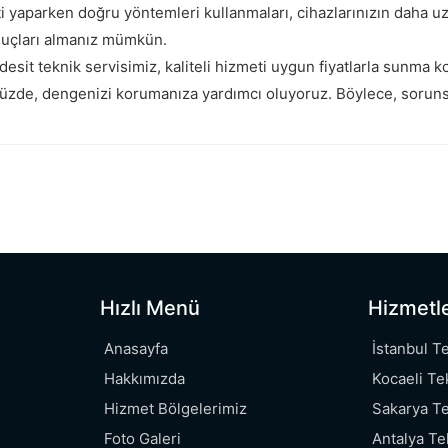
iti yaparken doğru yöntemleri kullanmaları, cihazlarınızın daha 
onuçları almanız mümkün.
esit teknik servisimiz, kaliteli hizmeti uygun fiyatlarla sunma
ümüzde, dengenizi korumanıza yardımcı oluyoruz. Böylece, sorun
Hızlı Menü
Hizmetl
Anasayfa
İstanbul T
Hakkımızda
Kocaeli Te
Hizmet Bölgelerimiz
Sakarya Te
Foto Galeri
Antalya Te