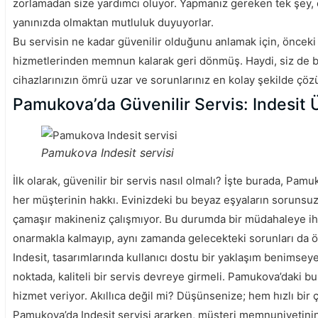
zorlamadan size yardımcı oluyor. Yapmanız gereken tek şey, 
yanınızda olmaktan mutluluk duyuyorlar.
Bu servisin ne kadar güvenilir olduğunu anlamak için, önceki 
hizmetlerinden memnun kalarak geri dönmüş. Haydi, siz de bu
cihazlarınızın ömrü uzar ve sorunlarınız en kolay şekilde çözü
Pamukova’da Güvenilir Servis: Indesit Ü
Pamukova Indesit servisi
İlk olarak, güvenilir bir servis nasıl olmalı? İşte burada, Pamuk
her müşterinin hakkı. Evinizdeki bu beyaz eşyaların sorunsuz 
çamaşır makineniz çalışmıyor. Bu durumda bir müdahaleye ih
onarmakla kalmayıp, aynı zamanda gelecekteki sorunları da ön
Indesit, tasarımlarında kullanıcı dostu bir yaklaşım benimsey
noktada, kaliteli bir servis devreye girmeli. Pamukova’daki b
hizmet veriyor. Akıllıca değil mi? Düşünsenize; hem hızlı bi
Pamukova’da Indesit servisi ararken, müşteri memnuniyetinin 