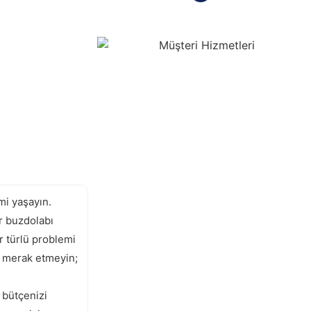
mi yaşayın.
ir buzdolabı
r türlü problemi
k merak etmeyin;
 bütçenizi