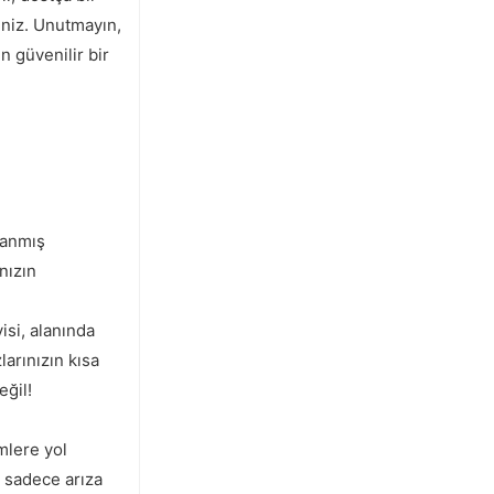
iniz. Unutmayın,
n güvenilir bir
ranmış
nızın
si, alanında
larınızın kısa
eğil!
mlere yol
i sadece arıza