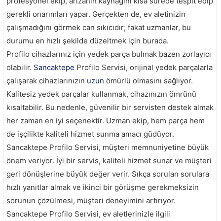
profesyonel ekip, arızanın kaynağını kısa sürede tespit edip
gerekli onarımları yapar. Gerçekten de, ev aletinizin
çalışmadığını görmek can sıkıcıdır; fakat uzmanlar, bu
durumu en hızlı şekilde düzeltmek için burada.
Profilo cihazlarınız için yedek parça bulmak bazen zorlayıcı
olabilir.
Sancaktepe
Profilo Servisi, orijinal yedek parçalarla
çalışarak cihazlarınızın
uzun
ömürlü olmasını sağlıyor.
Kalitesiz yedek parçalar kullanmak, cihazınızın ömrünü
kısaltabilir. Bu nedenle, güvenilir bir servisten destek almak
her zaman en iyi seçenektir. Uzman ekip, hem parça hem
de işçilikte kaliteli hizmet sunma amacı güdüyor.
Sancaktepe Profilo Servisi, müşteri memnuniyetine büyük
önem veriyor. İyi bir servis, kaliteli hizmet sunar ve müşteri
geri dönüşlerine büyük değer verir. Sıkça sorulan sorulara
hızlı yanıtlar almak ve ikinci bir görüşme gerekmeksizin
sorunun çözülmesi, müşteri deneyimini artırıyor.
Sancaktepe Profilo Servisi, ev aletlerinizle ilgili