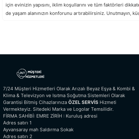
için evinizin yapısını, iklim koşullarını ve tüm faktörleri di
de yaşam alanınızın konforunu artırabilirsiniz. Unutmayın, küç
Altus Klima Servisi
7/24 Müşteri Hizmetleri Olarak Arızalı Beyaz Eşya & Kombi &
Klima & Televizyon ve Isıtma Soğutma Sistemleri Olarak
Garantisi Bitmiş Cihazlarınıza
ÖZEL SERVİS
Hizmeti
Vermekteyiz. Sitedeki Marka ve Logolar Temsilidir.
FİRMA SAHİBİ: EMRE ZİRİH : Kuruluş adresi
Adres satırı 1
Ayvansaray mah Saldırma Sokak
Adres satırı 2