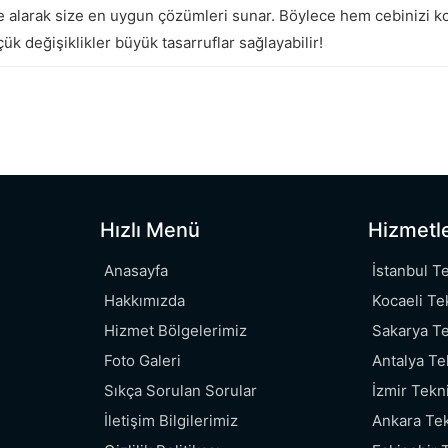
kkate alarak size en uygun çözümleri sunar. Böylece hem cebinizi k
ük değişiklikler büyük tasarruflar sağlayabilir!
Hızlı Menü
Hizmetl
Anasayfa
İstanbul T
Hakkımızda
Kocaeli Te
Hizmet Bölgelerimiz
Sakarya Te
Foto Galeri
Antalya Te
Sıkça Sorulan Sorular
İzmir Tekn
İletişim Bilgilerimiz
Ankara Tek