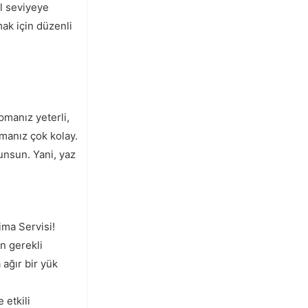
l seviyeye
mak için düzenli
pmanız yeterli,
lmanız çok kolay.
lunsun. Yani, yaz
ima Servisi!
n gerekli
ağır bir yük
 etkili