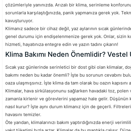
çözümleriyle yanınızda. Arızalı bir klima, serinleme konforunu
sorunlarla karşılaştığınızda, panik yapmanıza gerek yok. Tekn
kavuşturuyor.
Klimanız sadece bir cihaz değil, yaz aylarının sıcak günlerinde
genel durumu için endişelenmenize gerek yok. Onlar, sizin k
hizmeti, hayatınıza entegre edin ve yazın tadını çıkarın!
Klima Bakımı Neden Önemlidir? Vestel 
Sıcak yaz günlerinde serinletici bir dost gibi olan klimalar, d
bakımı neden bu kadar önemli? İşte bu sorunun cevabını bulur
oaza ulaşmışsınız. İşte klima da tam olarak bu oazın kapısını a
Klimalar, hava sirkülasyonunu sağlarken havadaki toz, polen ve 
zamanla kirlenir ve görevlerini yapamaz hale gelir. Düşünün k
nasıl kurur? İşte aynı durum klimanız için de geçerli. Filtrel
havasını temizler.
Öte yandan, klimalarınızı bakım yaptırdığınızda enerji veriml
yakıt tüketimi hızla artar. Klimalar da bu mantıkla çalışır. Düze