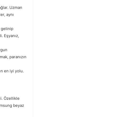
sağlar. Uzman
er, aynı
 gelinip
i. Eşyanız,
ygun
almak, paranızın
 en iyi yolu.
. Özellikle
 Samsung beyaz