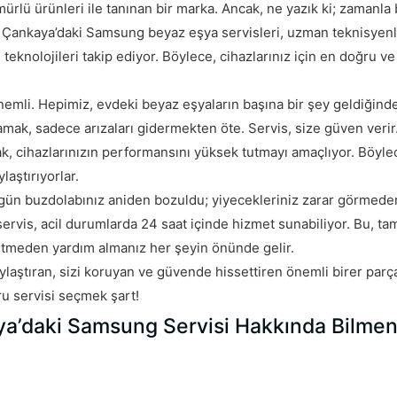
ürlü ürünleri ile tanınan bir marka. Ancak, ne yazık ki; zamanla
iyor. Çankaya’daki Samsung beyaz eşya servisleri, uzman teknisyen
teknolojileri takip ediyor. Böylece, cihazlarınız için en doğru ve
mli. Hepimiz, evdeki beyaz eşyaların başına bir şey geldiğinde
mak, sadece arızaları gidermekten öte. Servis, size güven verir
ak, cihazlarınızın performansını yüksek tutmayı amaçlıyor. Böyle
laştırıyorlar.
n buzdolabınız aniden bozuldu; yiyecekleriniz zarar görmeden,
ervis, acil durumlarda 24 saat içinde hizmet sunabiliyor. Bu, ta
tmeden yardım almanız her şeyin önünde gelir.
aştıran, sizi koruyan ve güvende hissettiren önemli birer parça
ru servisi seçmek şart!
kaya’daki Samsung Servisi Hakkında Bilmen