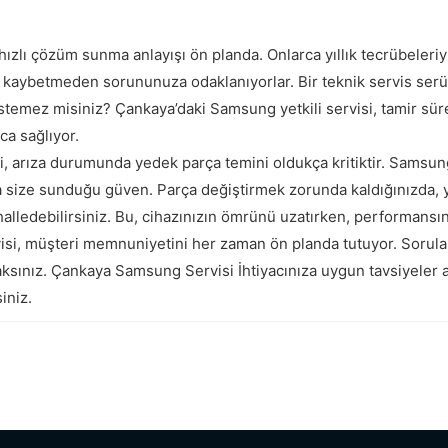
lı çözüm sunma anlayışı ön planda. Onlarca yıllık tecrübeleriyl
an kaybetmeden sorununuza odaklanıyorlar. Bir teknik servis ser
temez misiniz? Çankaya’daki Samsung yetkili servisi, tamir sürec
ca sağlıyor.
i, arıza durumunda yedek parça temini oldukça kritiktir. Samsun
da size sunduğu güven. Parça değiştirmek zorunda kaldığınızda, 
alledebilirsiniz. Bu, cihazınızın ömrünü uzatırken, performansını 
i, müşteri memnuniyetini her zaman ön planda tutuyor. Sorular
caksınız. Çankaya Samsung Servisi İhtiyacınıza uygun tavsiyeler a
iniz.
Eti