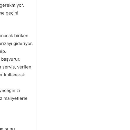
 gerekmiyor.
me geçin!
anacak biriken
rızayı gideriyor.
ip.
 başvurur.
servis, verilen
ar kullanarak
yeceğinizi
iz maliyetlerle
 Samsung