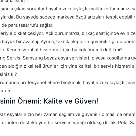
lışmalısınız?
rşınıza çıkan sorunlar hayatınızı kolaylaştırmakta zorlanmanızı 
şlardır. Bu sayede sadece markaya özgü arızaları tespit edebilirl
de para tasarrufu sağlar.
eriyle dikkat çekiyor. Acil durumlarda, birkaç saat içinde evinize
üyük bir avantaj. Ayrıca, teknik ekiplerin güvenilirliği de öneml
ılır. Kendinizi rahat hissetmek için bu çok önemli değil mi?
g Servisi Samsung beyaz eşya servisleri, piyasa koşullarına u
 aldığınız kaliteli ürünler için yine kaliteli bir servis hizmeti 
siniz ki?
rumunda profesyonel ellere bırakmak, hayatınızı kolaylaştırmanın
nutun!
inin Önemi: Kalite ve Güven!
yaz eşyalarınızın her zaman sağlam ve güvenilir olması da önemli
ürünleri destekleyen bir servisin varlığı oldukça kritik. Peki,