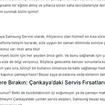
 kapsamlı bir eğitim almış ve yıllarca süren saha tecrübeleriyle do
züm sunmak bizim işimiz!
ya Samsung Servisi olarak, ihtiyacınız olan hizmeti en kısa sür
efonla iletişim kurarak, size uygun bir zaman diliminde evinize 
ımız var: Hızlı ama titiz!
iyeti bizim için her şeyden önce gelir. Ve bunu sağlamak için ça
size de bilgi veriyoruz. Böylece gelecekte benzer sorunlarla k
n yanı sıra, bilinçli bir kullanıcı olmanıza da katkı sağlamayı hed
apınızı çalmaya hazır! Beyaz eşya arızalarına veda etmenin ta
e Bırakın: Çankaya’daki Servis Fırsatları
unuz? Belki de buzdolabınızın içi soğumuyor ya da çamaşır mak
k etmeyin! Çankaya’daki uzman servis ekipleri, Samsung beyaz eşy