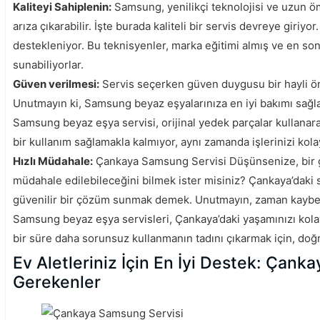
Kaliteyi Sahiplenin:
Samsung, yenilikçi teknolojisi ve uzun öm
arıza çıkarabilir. İşte burada kaliteli bir servis devreye gir
destekleniyor. Bu teknisyenler, marka eğitimi almış ve en son 
sunabiliyorlar.
Güven verilmesi:
Servis seçerken güven duygusu bir hayli öne
Unutmayın ki, Samsung beyaz eşyalarınıza en iyi bakımı sağla
Samsung beyaz eşya servisi, orijinal yedek parçalar kullanar
bir kullanım sağlamakla kalmıyor, aynı zamanda işlerinizi kolay
Hızlı Müdahale:
Çankaya Samsung Servisi Düşünsenize, bir gü
müdahale edilebileceğini bilmek ister misiniz? Çankaya’daki s
güvenilir bir çözüm sunmak demek. Unutmayın, zaman kaybe
Samsung beyaz eşya servisleri, Çankaya’daki yaşamınızı kolayl
bir süre daha sorunsuz kullanmanın tadını çıkarmak için, doğ
Ev Aletleriniz İçin En İyi Destek: Çan
Gerekenler