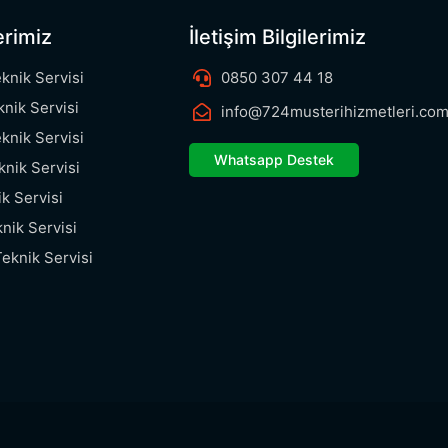
erimiz
İletişim Bilgilerimiz
eknik Servisi
0850 307 44 18
knik Servisi
info@724musterihizmetleri.com
knik Servisi
Whatsapp Destek
knik Servisi
ik Servisi
nik Servisi
Teknik Servisi