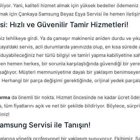
liyor. Yani, kaliteli hizmet almak için yüksek bedeller ödemeniz
pmak için Çankaya Samsung Beyaz Eşya Servisi ile hemen iletişi
 Hızlı ve Güvenilir Tamir Hizmetleri!
iz tehlikeye girdi. Ya da çamaşır makineniz aniden durdu ve yık
kaya’daki servis, acil durumlarda yanınızda olup, en kısa sürede a
yabileceğiniz her türlü bilgiyi ve tamiri yapma kabiliyetine sah
men hemen herkes, bir sorunla karşılaştığında güvendiği bir yere
ağlıyor. Müşteri memnuniyetine dayalı bir yaklaşım benimseyen 
or. Herhangi bir parça değişimi gerektiğinde, orijinal yedek parçal
dırma
da önemli bir nokta. Hizmet öncesinde ne kadar ücret öde
tüm fiyatlarını açık ve net bir şekilde bildiriyor. Böylece, sürpr
iniz!
msung Servisi ile Tanışın!
zalarına yönelik profesyonel bir yaklaşım sunuyoruz. Ekibimiz,