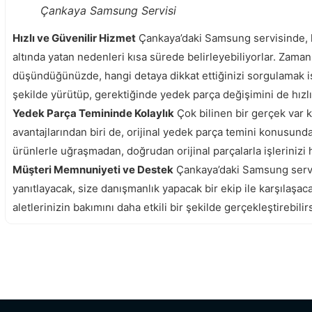
Çankaya Samsung Servisi
Hızlı ve Güvenilir Hizmet
Çankaya’daki Samsung servisinde, hız
altında yatan nedenleri kısa sürede belirleyebiliyorlar. Zam
düşündüğünüzde, hangi detaya dikkat ettiğinizi sorgulamak is
şekilde yürütüp, gerektiğinde yedek parça değişimini de hızlı
Yedek Parça Temininde Kolaylık
Çok bilinen bir gerçek var k
avantajlarından biri de, orijinal yedek parça temini konusun
ürünlerle uğraşmadan, doğrudan orijinal parçalarla işlerinizi h
Müşteri Memnuniyeti ve Destek
Çankaya’daki Samsung servis
yanıtlayacak, size danışmanlık yapacak bir ekip ile karşılaşa
aletlerinizin bakımını daha etkili bir şekilde gerçekleştirebilirs
Altındağ Samsung Servisi