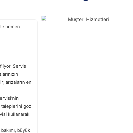
etle hemen
liyor. Servis
larınızın
r; arızaların en
rvisi’nin
 taleplerini göz
visi kullanarak
e bakımı, büyük