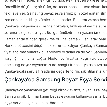
sürede tamir edebilmek için burada. Peki, neden专业ellerle ça
Öncelikle düşünün; bir ürün, ne kadar pahalı olursa olsun, ka
teknisyenler, Samsung beyaz eşyalarınız için özel eğitim almı
zamanda en etkili çözümleri de sunarlar. Bu, hem zaman hem 
Çankaya bölgesindeki servis noktaları, hızlı yanıt verme sürel
sorununuz çözülebiliyor. Bu, günümüzün hızlı yaşam tarzında b
uzmanlar tarafından gerekirse orijinal parça kullanılarak onar
Herkes bütçesini düşünmek zorunda kalıyor. Çankaya Samsun
fiyatlandırma sunarak bu endişeyi ortadan kaldırıyor. Sahibinden
karşılığını almanızı sağlar. Neden bu fırsatları kaçırmak isteye
Samsung beyaz eşyalarınızı herhangi bir hasar ya da arıza du
Çankaya’daki servis fırsatlarını değerlendirin, sıkıntılarınızı u
Çankaya’da Samsung Beyaz Eşya Servis
Çankaya’da yaşamanın getirdiği birçok avantajın yanı sıra, be
Samsung gibi bir markanın beyaz eşyasını kullanıyorsanız, bu 
eşya servisi niçin bu kadar önemli?