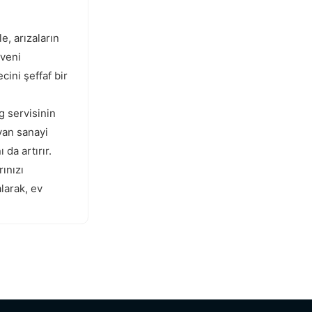
e, arızaların
üveni
ini şeffaf bir
g servisinin
yan sanayi
da artırır.
ınızı
larak, ev
mesgut Samsung Servisi