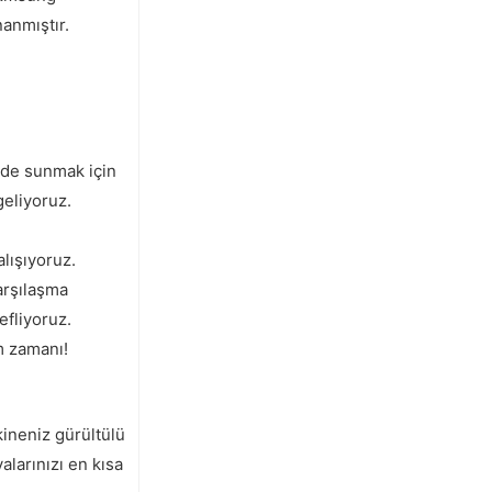
nanmıştır.
ede sunmak için
geliyoruz.
lışıyoruz.
arşılaşma
efliyoruz.
m zamanı!
ineniz gürültülü
alarınızı en kısa