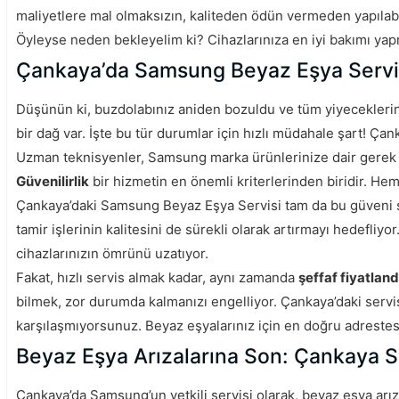
maliyetlere mal olmaksızın, kaliteden ödün vermeden yapılabi
Öyleyse neden bekleyelim ki? Cihazlarınıza en iyi bakımı ya
Çankaya’da Samsung Beyaz Eşya Servisi:
Düşünün ki, buzdolabınız aniden bozuldu ve tüm yiyeceklerin
bir dağ var. İşte bu tür durumlar için hızlı müdahale şart! Çan
Uzman teknisyenler, Samsung marka ürünlerinize dair gerek du
Güvenilirlik
bir hizmetin en önemli kriterlerinden biridir. He
Çankaya’daki Samsung Beyaz Eşya Servisi tam da bu güveni s
tamir işlerinin kalitesini de sürekli olarak artırmayı hedefliy
cihazlarınızın ömrünü uzatıyor.
Fakat, hızlı servis almak kadar, aynı zamanda
şeffaf fiyatlan
bilmek, zor durumda kalmanızı engelliyor. Çankaya’daki servis, 
karşılaşmıyorsunuz. Beyaz eşyalarınız için en doğru adrestes
Beyaz Eşya Arızalarına Son: Çankaya Sa
Çankaya’da Samsung’un yetkili servisi olarak, beyaz eşya arı