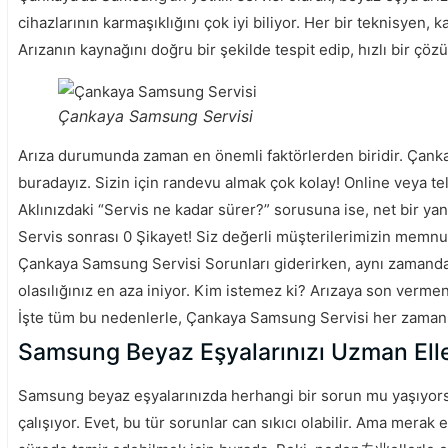
cihazlarının karmaşıklığını çok iyi biliyor. Her bir teknisyen,
Arızanın kaynağını doğru bir şekilde tespit edip, hızlı bir çö
Çankaya Samsung Servisi
Arıza durumunda zaman en önemli faktörlerden biridir. Çanka
buradayız. Sizin için randevu almak çok kolay! Online veya tel
Aklınızdaki “Servis ne kadar sürer?” sorusuna ise, net bir yanıt
Servis sonrası 0 Şikayet! Siz değerli müşterilerimizin memnun
Çankaya Samsung Servisi Sorunları giderirken, aynı zamanda 
olasılığınız en aza iniyor. Kim istemez ki? Arızaya son vermeni
İşte tüm bu nedenlerle, Çankaya Samsung Servisi her zaman k
Samsung Beyaz Eşyalarınızı Uzman Eller
Samsung beyaz eşyalarınızda herhangi bir sorun mu yaşıyors
çalışıyor. Evet, bu tür sorunlar can sıkıcı olabilir. Ama mera