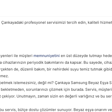
 Çankayadaki profesyonel servisimizi tercih edin, kaliteli hizm
yenleri ile müşteri
memnuniyetini
en üst düzeyde tutmayı hedef
 cihazlarınızın periyodik bakımlarını da kapsar. Bu sayede, cihaz
rçekten de, düzenli bakım, bir nehirdeki suyu temiz tutmak gibidi
örmez.
kaybetmek istemezsiniz, değil mi? Çankaya Samsung Beyaz Eşya Se
i bekletmeden, sorunlarınızı çözmek için burada. Servis, müşteri
çekiyor. Unutmayın, zaman sizin en değerli varlığınız ve bu ser
an bu servis, bütçe dostu çözümler sunuyor. Beyaz eşya onarım v