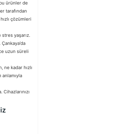
 bu ürünler de
ler tarafından
 hızlı çözümleri
 stres yaşarız.
. Çankaya’da
ce uzun süreli
 ne kadar hızlı
m anlamıyla
. Cihazlarınızı
iz